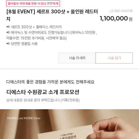
끌어올린 라인위로 한톤 더 맑고 쫀쫀하게
2,160,000
[8월 EVENT] 세르프 300샷 + 올인원 레드터
1,100,000
치
📢 세르프 300샷 + 풀페이스 레드터치
📢 에어녹스 및 수면마취로도 진행가능합니다 (에어녹스:10만원 ,
약물수면: 15만원 추가비용, 사전예약 필요)
📢 당연한 정품팁 사용
시술 자세히
시술 담기
디에스타의 좋은 경험을 가까운 분에게도 전해주세요
디에스타 수원광교 소개 프로모션
상세 내용은 원내로 문의 부탁드립니다 (카톡/전화등)