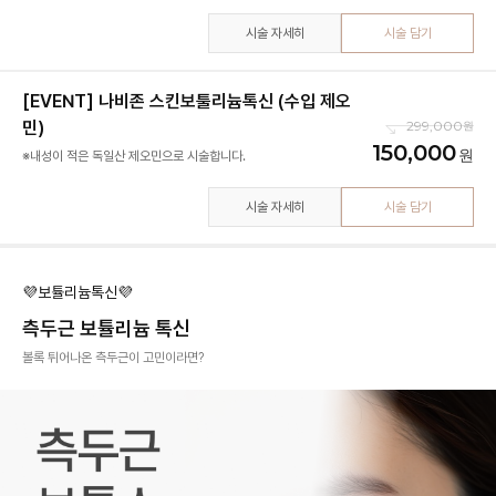
시술 자세히
시술 담기
[EVENT] 나비존 스킨보툴리늄톡신 (수입 제오
민)
299,000
150,000
※내성이 적은 독일산 제오민으로 시술합니다.
시술 자세히
시술 담기
💜보튤리늄톡신💜
측두근 보튤리늄 톡신
볼록 튀어나온 측두근이 고민이라면?