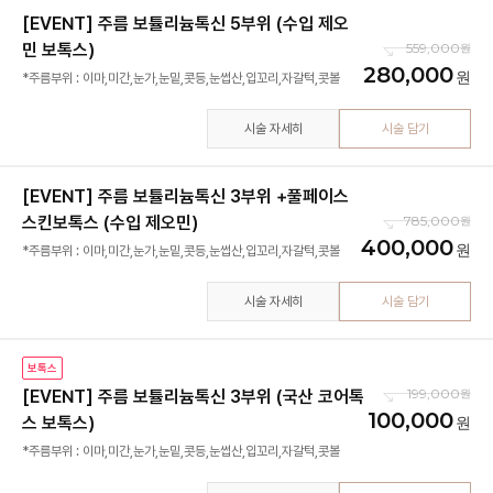
[EVENT] 주름 보튤리늄톡신 5부위 (수입 제오
민 보톡스)
559,000
280,000
*주름부위 : 이마,미간,눈가,눈밑,콧등,눈썹산,입꼬리,자갈턱,콧볼
시술 자세히
시술 담기
[EVENT] 주름 보튤리늄톡신 3부위 +풀페이스
스킨보톡스 (수입 제오민)
785,000
400,000
*주름부위 : 이마,미간,눈가,눈밑,콧등,눈썹산,입꼬리,자갈턱,콧볼
시술 자세히
시술 담기
보톡스
199,000
[EVENT] 주름 보튤리늄톡신 3부위 (국산 코어톡
100,000
스 보톡스)
*주름부위 : 이마,미간,눈가,눈밑,콧등,눈썹산,입꼬리,자갈턱,콧볼