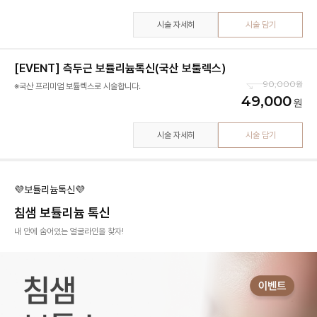
시술 자세히
시술 담기
[EVENT] 측두근 보튤리늄톡신(국산 보툴렉스)
90,000
※국산 프리미엄 보튤렉스로 시술합니다.
49,000
시술 자세히
시술 담기
💜보튤리늄톡신💜
침샘 보튤리늄 톡신
내 안에 숨어있는 얼굴라인을 찾자!