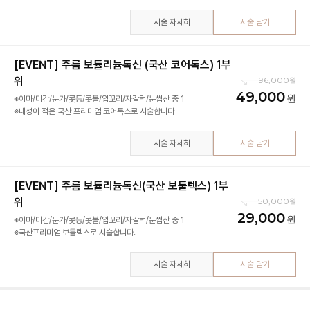
시술 자세히
시술 담기
[EVENT] 주름 보튤리늄톡신 (국산 코어톡스) 1부
위
96,000
49,000
※이마/미간/눈가/콧등/콧볼/입꼬리/자갈턱/눈썹산 중 1
※내성이 적은 국산 프리미엄 코어톡스로 시술합니다
시술 자세히
시술 담기
[EVENT] 주름 보튤리늄톡신(국산 보툴렉스) 1부
위
50,000
29,000
※이마/미간/눈가/콧등/콧볼/입꼬리/자갈턱/눈썹산 중 1
※국산프리미엄 보툴렉스로 시술합니다.
시술 자세히
시술 담기