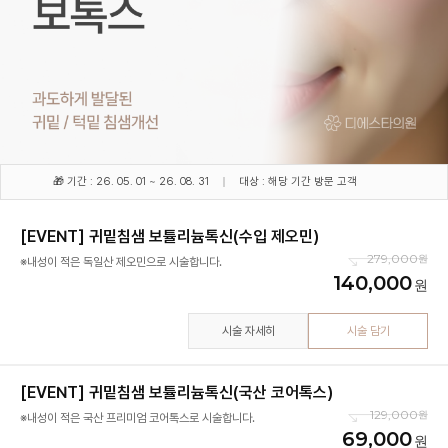
🎁 기간 : 26. 05. 01 ~ 26. 08. 31
대상 : 해당 기간 방문 고객
[EVENT] 귀밑침샘 보튤리늄톡신(수입 제오민)
279,000
※내성이 적은 독일산 제오민으로 시술합니다.
140,000
시술 자세히
시술 담기
[EVENT] 귀밑침샘 보튤리늄톡신(국산 코어톡스)
129,000
※내성이 적은 국산 프리미엄 코어톡스로 시술합니다.
69,000