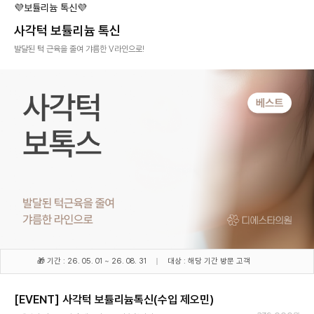
💜보튤리늄 톡신💜
사각턱 보튤리늄 톡신
발달된 턱 근육을 줄여 갸름한 V라인으로!
🎁 기간 : 26. 05. 01 ~ 26. 08. 31
대상 : 해당 기간 방문 고객
[EVENT] 사각턱 보튤리늄톡신(수입 제오민)