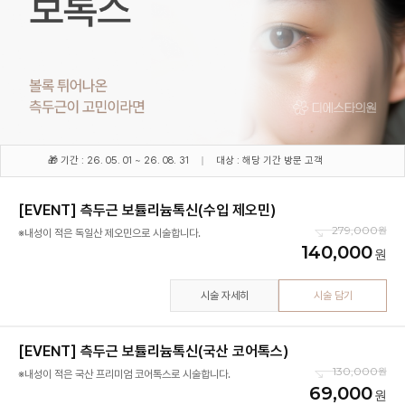
🎁 기간 : 26. 05. 01 ~ 26. 08. 31
대상 : 해당 기간 방문 고객
[EVENT] 측두근 보튤리늄톡신(수입 제오민)
279,000
※내성이 적은 독일산 제오민으로 시술합니다.
140,000
시술 자세히
시술 담기
[EVENT] 측두근 보튤리늄톡신(국산 코어톡스)
130,000
※내성이 적은 국산 프리미엄 코어톡스로 시술합니다.
69,000