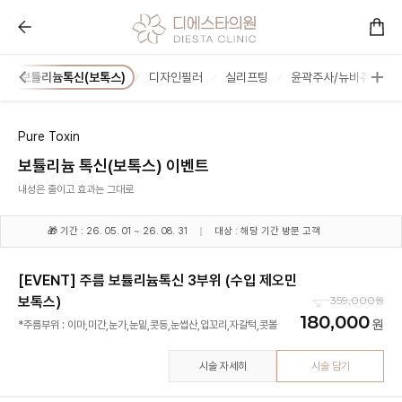
보튤리늄톡신(보톡스) :: 콜라겐을 아는 피부과 디에스타
보튤리늄톡신(보톡스)
디자인필러
실리프팅
윤곽주사/뉴비쥬/브이
Pure Toxin
보튤리늄 톡신(보톡스) 이벤트
내성은 줄이고 효과는 그대로
🎁 기간 : 26. 05. 01 ~ 26. 08. 31
대상 : 해당 기간 방문 고객
[EVENT] 주름 보튤리늄톡신 3부위 (수입 제오민
보톡스)
359,000
180,000
*주름부위 : 이마,미간,눈가,눈밑,콧등,눈썹산,입꼬리,자갈턱,콧볼
시술 자세히
시술 담기