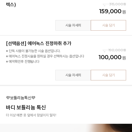
렉스)
315,000
159,000
시술 자세히
시술 담기
[선택옵션] 에어녹스 진정마취 추가
190,000
※ 단독 사용이 불가능한 시술 옵션입니다.
100,000
※ 에어녹스 진정시술을 원하실 경우 선택하시는 옵션입니다
※ 예약확인후 진행됩니다
시술 자세히
시술 담기
💜보튤리늄톡신💜
바디 보튤리늄 톡신
더 이상 예쁜 옷 앞에서 망설이지 말자!