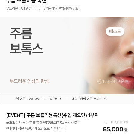
주름 보튤리늄 톡신
부드러운 인상 완성! 이마/미간/눈가/자갈턱/콧볼/입꼬리
🎁 기간 : 26. 05. 01 ~ 26. 08. 31
대상 : 해당 기간 방문 고객
[EVENT] 주름 보튤리늄톡신(수입 제오민) 1부위
169,000
※이마/미간/눈가/콧등/콧볼/입꼬리/자갈턱/눈썹산 중 1
85,000
※내성이 적은 독일산 제오민으로 시술합니다.