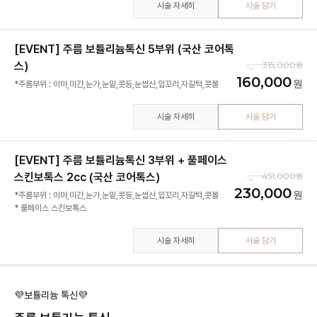
시술 자세히
시술 담기
[EVENT] 주름 보튤리늄톡신 5부위 (국산 코어톡
스)
315,000
160,000
*주름부위 : 이마,미간,눈가,눈밑,콧등,눈썹산,입꼬리,자갈턱,콧볼
시술 자세히
시술 담기
[EVENT] 주름 보튤리늄톡신 3부위 + 풀페이스
스킨보톡스 2cc (국산 코어톡스)
451,000
230,000
*주름부위 : 이마,미간,눈가,눈밑,콧등,눈썹산,입꼬리,자갈턱,콧볼
* 풀페이스 스킨보톡스
시술 자세히
시술 담기
💜보튤리늄 톡신💜