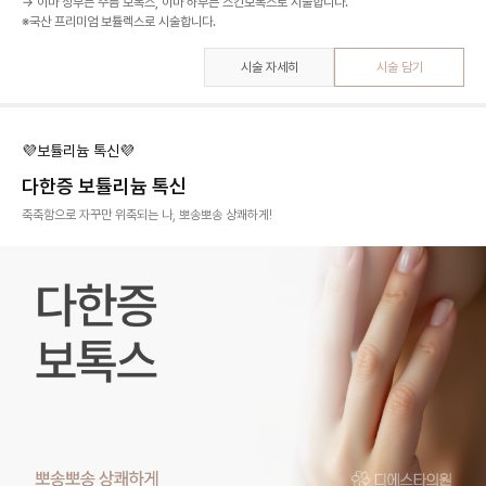
→ 이마 상부는 주름 보톡스, 이마 하부는 스킨보톡스로 시술합니다.
시술 자세히
시술 담기
💜보튤리늄 톡신💜
다한증 보튤리늄 톡신
축축함으로 자꾸만 위축되는 나, 뽀송뽀송 상쾌하게!