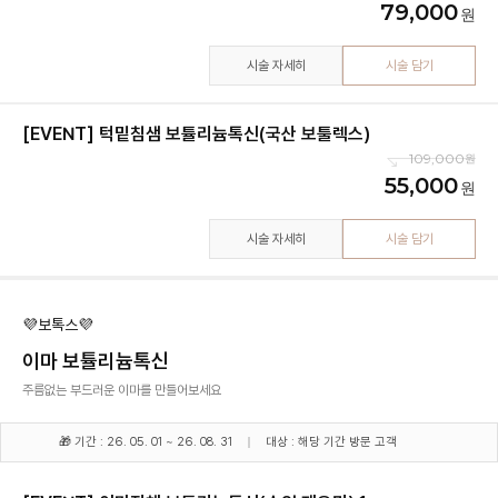
79,000
시술 자세히
시술 담기
[EVENT] 턱밑침샘 보튤리늄톡신(국산 보툴렉스)
109,000
55,000
시술 자세히
시술 담기
💜보톡스💜
이마 보튤리늄톡신
주름없는 부드러운 이마를 만들어보세요
🎁 기간 : 26. 05. 01 ~ 26. 08. 31
대상 : 해당 기간 방문 고객