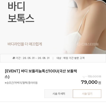
🎁 기간 : 26. 05. 01 ~ 26. 08. 31
대상 : 해당 기간 방문 고객
[EVENT] 바디 보튤리늄톡신100U(국산 보튤렉
스)
155,000
79,000
※승모근/허벅지/팔뚝/종아리등
시술 자세히
시술 담기