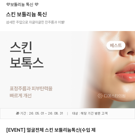
💜보튤리늄 톡신 💜
스킨 보튤리늄 톡신
섬세한 주입으로 자글자글한 잔주름과 이별!
🎁 기간 : 26. 05. 01 ~ 26. 08. 31
대상 : 해당 기간 방문 고객
[EVENT] 얼굴전체 스킨 보튤리늄톡신(수입 제