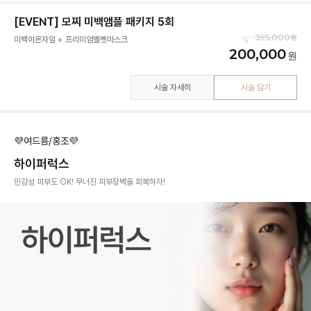
[EVENT] 모찌 미백앰플 패키지 5회
395,000
미백이온자임 + 프리미엄벨벳마스크
200,000
시술 자세히
시술 담기
💜여드름/홍조💜
하이퍼럭스
민감성 피부도 OK! 무너진 피부장벽을 회복하자!