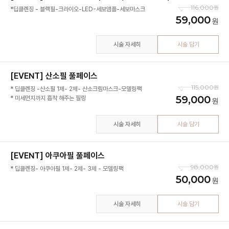
116,000
*딥클렌징 - 블랙필-크라이오-LED-세보앰플-세보마스크
59,000
시술 자세히
시술 담기
[EVENT] 산소필 풀페이스
115,000
* 딥클렌징 -산소필 1제- 2제- 산소크림마스크-모델링팩
59,000
* 미세먼지까지 흡착 해주는 필링
시술 자세히
시술 담기
[EVENT] 아쿠아필 풀페이스
98,000
* 딥클렌징- 아쿠아필 1제- 2제- 3제 - 모델링팩
50,000
시술 자세히
시술 담기