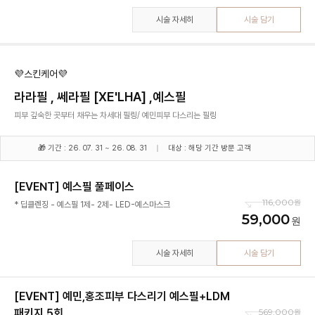
시술 자세히
시술 담기
💜스킨케어💜
라라필 , 쎄라필 [XE'LHA] ,예스필
피부 깊숙한 곳부터 채우는 차세대 필링/ 예민피부 다스리는 필링
🎁 기간 : 26. 07. 31 ~ 26. 08. 31
대상 : 해당 기간 방문 고객
[EVENT] 예스필 풀페이스
116,000
* 딥클렌징 - 예스필 1제- 2제- LED-예스마스크
59,000
시술 자세히
시술 담기
[EVENT] 예민,홍조피부 다스리기 예스필+LDM
패키지 5회
569,000