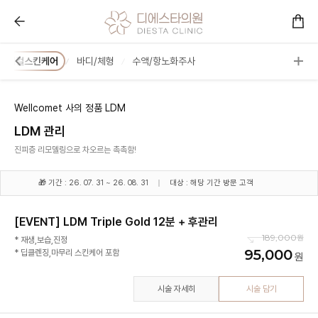
메디컬스킨케어 :: 콜라겐을 아는 피부과 디에스타의원ㅣ
메디컬스킨케어
바디/체형
수액/항노화주사
Wellcomet 사의 정품 LDM
LDM 관리
진피층 리모델링으로 차오르는 촉촉함!
🎁 기간 : 26. 07. 31 ~ 26. 08. 31
대상 : 해당 기간 방문 고객
[EVENT] LDM Triple Gold 12분 + 후관리
189,000
* 재생,보습,진정
95,000
* 딥클렌징,마무리 스킨케어 포함
시술 자세히
시술 담기