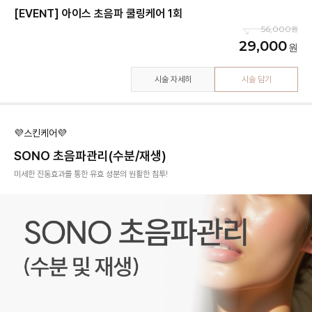
[EVENT] 아이스 초음파 쿨링케어 1회
56,000
29,000
시술 자세히
시술 담기
💜스킨케어💜
SONO 초음파관리(수분/재생)
미세한 진동효과를 통한 유효 성분의 원활한 침투!