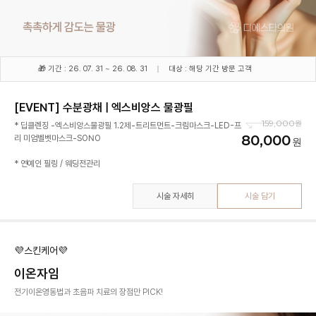
🎁 기간 : 26. 07. 31 ~ 26. 08. 31
대상 : 해당 기간 방문 고객
[EVENT] 수분광채 | 엑스비앙스 물광필
159,000
* 딥클렌징 -엑스비앙스물광필 1.2제-트리트먼트-크림마스크-LED-프
80,000
리 미엄벨벳마스크-SONO
* 연예인 필링 / 웨딩전관리
시술 자세히
시술 담기
💜스킨케어💜
이온자임
전기이온영동법과 초음파 치료의 장점만 PICK!