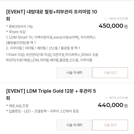
[EVENT] 내맘대로 필링+피부관리 프리미엄 10
회
895,000
450,000
* 중복3회까지 가능
* 1Point 차감
1. LDM Smart Tri, 미백이온자임,sono(수분or미백), 하이퍼럭스
(물방울리프팅)중 택 1
2. 아쿠아필 / 라라필 / 쎄라필 / 산소필 / 물광필 중 택 1
1 Point 차감) 추천관리(1회 차감),이온자임,하이퍼럭스,SONO 초음
파관리(수분/재생),LDM,라라필,쎄라필,물광필,산소필 ,아쿠아필
시술 자세히
시술 담기
[EVENT] LDM Triple Gold 12분 + 후관리 5
회
875,000
440,000
* 재생,보습,진정
* 딥클렌징 - LED - 모델링팩 - 마무리 스킨케어 포함
시술 자세히
시술 담기