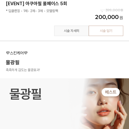
[EVENT] 아쿠아필 풀페이스 5회
399,000
* 딥클렌징 - 1제- 2제- 3제 - 모델링팩
200,000
시술 자세히
시술 담기
💜스킨케어💜
물광필
촉촉하게 감도는 물광효과!