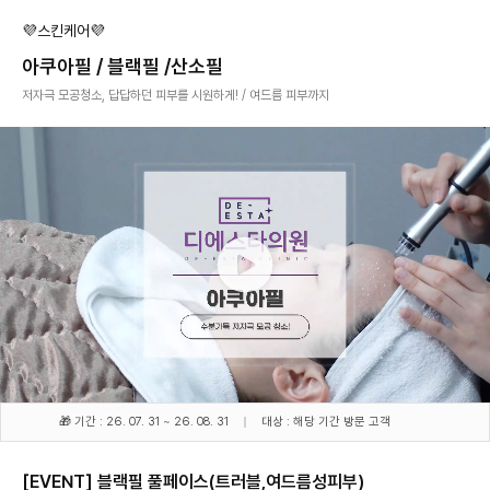
💜스킨케어💜
아쿠아필 / 블랙필 /산소필
저자극 모공청소, 답답하던 피부를 시원하게! / 여드름 피부까지
🎁 기간 : 26. 07. 31 ~ 26. 08. 31
대상 : 해당 기간 방문 고객
[EVENT] 블랙필 풀페이스(트러블,여드름성피부)