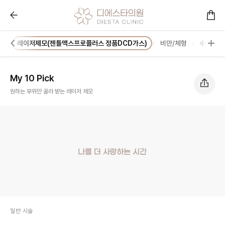
My 10 Pick :: 콜라겐을 아는 피부과 디에스타의원ㅣ광
어
레이저제모(젠틀맥스프로플러스 정품DCD가스)
비만/체형
수액/항
My 10 Pick
원하는 부위만 골라 받는 레이저 제모
일반 시술