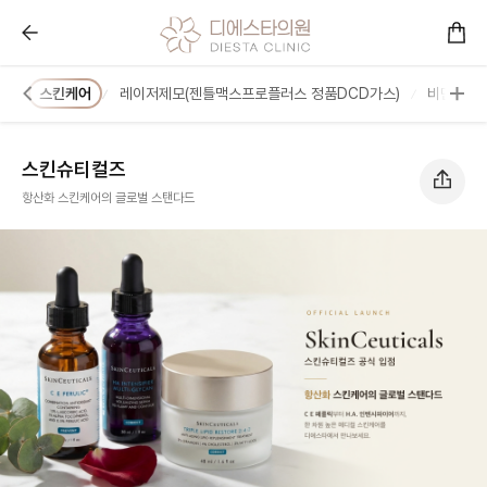
스킨슈티컬즈 :: 콜라겐을 아는 피부과 디에스타의원ㅣ광
터
스킨케어
레이저제모(젠틀맥스프로플러스 정품DCD가스)
비만/체형
스킨슈티컬즈
항산화 스킨케어의 글로벌 스탠다드