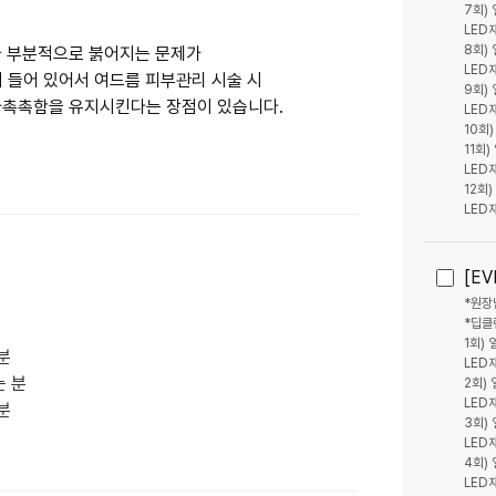
7회)
LED
8회)
가 부분적으로 붉어지는 문제가
LED
 들어 있어서 여드름 피부관리 시술 시
9회)
아촉촉함을 유지시킨다는 장점이 있습니다.
LED
10회
11회
LED
12회
[E
*원장
1회)
분
LED
 분
2회)
LED
분
3회)
LED
4회)
LED