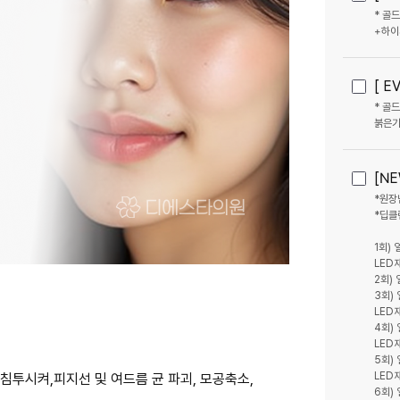
* 골
[ 
* 골
붉은기
[N
*원장
*딥클
1회)
LED
2회)
3회)
LED
4회)
LED
5회)
LED
 침투시켜,피지선 및 여드름 균 파괴, 모공축소,
6회)