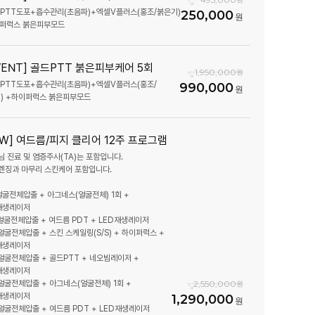
드PTT도포+흡수관리(초음파)+엑셀V플러스(홍조/붉은기)
250,000
EVENT] 골드PTT 붉은피부케어 5회
1,950,000
드PTT도포+흡수관리(초음파)+엑셀V플러스(홍조/
990,000
) +하이퍼럭스 붉은피부모드
EW] 여드름/피지 클리어 12주 프로그램
님 진료 및 염증주사(TA)는 포함입니다.
렌징과 마무리 스킨케어 포함입니다.
 얼굴전체압출 + 아그네스(얼굴전체) 1회 +
재생레이저
 얼굴전체압출 + 여드름 PDT + LED재생레이저
 얼굴전체압출 + 스킨 스케일링(S/S) + 하이퍼럭스 +
재생레이저
 얼굴전체압출 + 골드PTT + 네오빔레이저 +
재생레이저
2,550,000
 얼굴전체압출 + 아그네스(얼굴전체) 1회 +
재생레이저
1,290,000
 얼굴전체압출 + 여드름 PDT + LED재생레이저