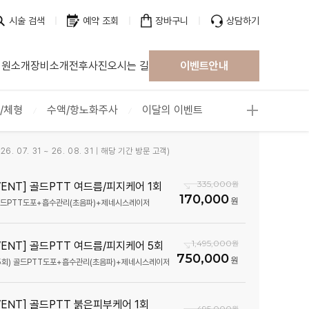
시술 검색
예약 조회
장바구니
상담하기
병원소개
장비소개
전후사진
오시는 길
이벤트안내
/체형
수액/항노화주사
이달의 이벤트
6. 07. 31 ~ 26. 08. 31 | 해당 기간 방문 고객)
335,000
EVENT] 골드PTT 여드름/피지케어 1회
170,000
골드PTT도포+흡수관리(초음파)+제네시스레이저
1,495,000
EVENT] 골드PTT 여드름/피지케어 5회
750,000
5회) 골드PTT도포+흡수관리(초음파)+제네시스레이저
EVENT] 골드PTT 붉은피부케어 1회
495,000