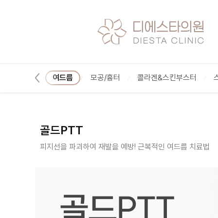
골드PTT :: 콜라겐을 아는 피부과 디에스타의원ㅣ광교피
문신제거
여드름
모공/흉터
콜라겐&스킨부스터
골드PTT
피지선을 파괴하여 재발을 예방! 근복적인 여드름 치료법