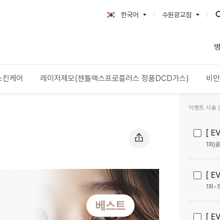
부과
한국어
수원광교점
한국어
수원광교점
English
강동천호점
日本語
简体字
스킨케어
레이저제모(젠틀맥스프로플러스 정품DCD가스)
비만
繁體字
ภาษาไทย
이벤트 시술 (2
Tiếng Việt
[ 
1회)
[ 
1회~
[ 