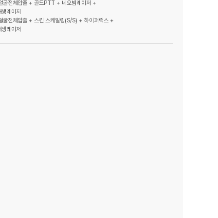
 얼굴전체압출 + 골드PTT + 네오빔레이저 +
재생레이저
 얼굴전체압출 + 스킨 스케일링(S/S) + 하이퍼럭스 +