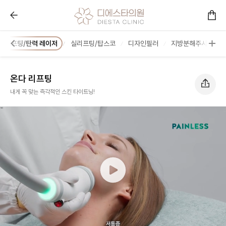
온다 리프팅 :: 콜라겐을 아는 피부과 디에스타의원ㅣ광교
리프팅/탄력 레이저
실리프팅/탑스코
디자인필러
지방분해주사
문
온다 리프팅
내게 꼭 맞는 즉각적인 스킨 타이트닝!