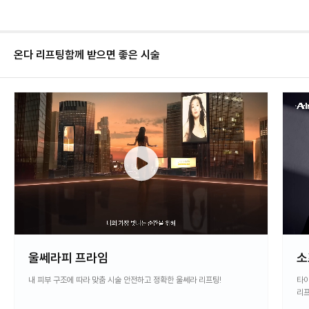
온다 리프팅
함께 받으면 좋은 시술
울쎄라피 프라임
소
내 피부 구조에 따라 맞춤 시술 안전하고 정확한 울쎄라 리프팅!
타이
리