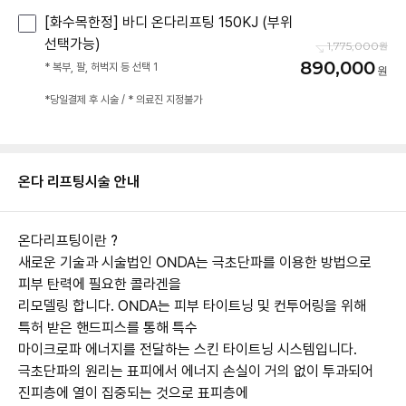
[화수목한정] 바디 온다리프팅 150KJ (부위
선택가능)
1,775,000
890,000
* 복부, 팔, 허벅지 등 선택 1
*당일결제 후 시술 / * 의료진 지정불가
온다 리프팅
시술 안내
온다리프팅이란 ?
새로운 기술과 시술법인 ONDA는 극초단파를 이용한 방법으로
피부 탄력에 필요한 콜라겐을
리모델링 합니다. ONDA는 피부 타이트닝 및 컨투어링을 위해
특허 받은 핸드피스를 통해 특수
마이크로파 에너지를 전달하는 스킨 타이트닝 시스템입니다.
극초단파의 원리는 표피에서 에너지 손실이 거의 없이 투과되어
진피층에 열이 집중되는 것으로 표피층에