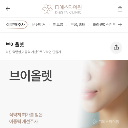
브이올렛 :: 콜라겐을 아는 피부과 디에스타의원ㅣ광교피부
지방분해주사
문신제거
여드름
모공/흉터
콜라겐&스킨부스터
브이올렛
처진 턱밑살,이중턱 개선으로 V라인 만들기